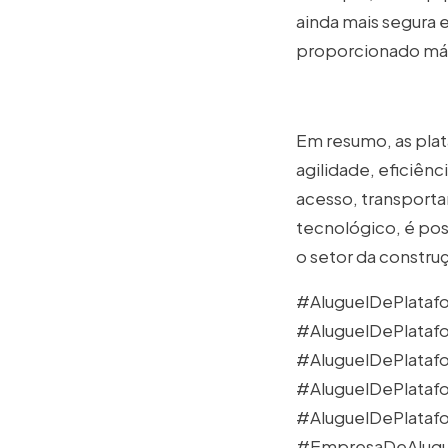
ainda mais segura e
proporcionado máq
Em resumo, as plat
agilidade, eficiênc
acesso, transporta
tecnológico, é poss
o setor da construç
#AluguelDePlataf
#AluguelDePlataf
#AluguelDePlataf
#AluguelDePlatafo
#AluguelDePlataf
#EmpresaDeAlugue