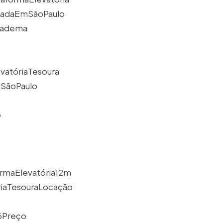
ladaEmSãoPaulo
iadema
atóriaTesoura
SãoPaulo
o
rmaElevatória12m
riaTesouraLocação
6Preço