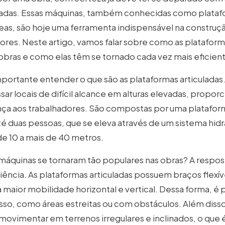
uladas. Essas máquinas, também conhecidas como plataf
eas, são hoje uma ferramenta indispensável na construçã
tores. Neste artigo, vamos falar sobre como as plataform
obras e como elas têm se tornado cada vez mais eficient
mportante entender o que são as plataformas articuladas
ssar locais de difícil alcance em alturas elevadas, propo
ança aos trabalhadores. São compostas por uma platafo
é duas pessoas, que se eleva através de um sistema hidr
de 10 a mais de 40 metros.
máquinas se tornaram tão populares nas obras? A respost
ciência. As plataformas articuladas possuem braços flexív
aior mobilidade horizontal e vertical. Dessa forma, é p
cesso, como áreas estreitas ou com obstáculos. Além diss
movimentar em terrenos irregulares e inclinados, o que