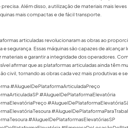
 precisa. Além disso, a utilização de materiais mais leve
uinas mais compactas e de fácil transporte.
aformas articuladas revolucionaram as obras ao proporc
ia e segurança. Essas máquinas são capazes de alcançar loc
r materiais e garantir a integridade dos operadores. Co
ível afirmar que as plataformas articuladas ainda têm mu
ão civil, tornando as obras cada vez mais produtivas e se
orma
#AluguelDePlataformaArticuladaPreço
ormaArticuladaSP
#AluguelDePlataformaElevatória
ormaElevatóriaPreço
#AluguelDePlataformaElevatóriaS
rmaElevatóriaTesoura
#AluguelDePlataformaParaTraba
ormaTesoura
#AluguelDePlataformasElevatóriasSP
lDePlataformaElevatória
#EmpresaDeLocaçãoDePlata