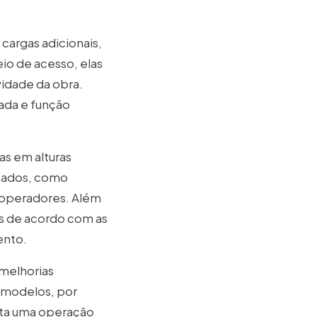
cargas adicionais,
io de acesso, elas
idade da obra.
ada e função
as em alturas
nçados, como
s operadores. Além
s de acordo com as
ento.
 melhorias
s modelos, por
ita uma operação