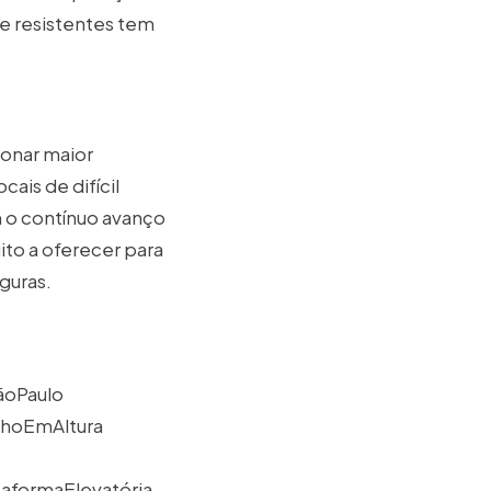
s e resistentes tem
ionar maior
ais de difícil
m o contínuo avanço
ito a oferecer para
guras.
ãoPaulo
lhoEmAltura
formaElevatória