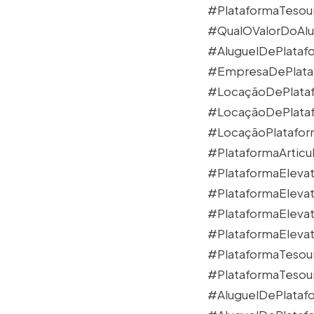
#PlataformaTesou
#QualOValorDoAlu
#AluguelDePlatafo
#EmpresaDePlataf
#LocaçãoDePlata
#LocaçãoDePlataf
#LocaçãoPlataform
#PlataformaArtic
#PlataformaElevat
#PlataformaEleva
#PlataformaEleva
#PlataformaElevat
#PlataformaTesou
#PlataformaTesour
#AluguelDePlataf