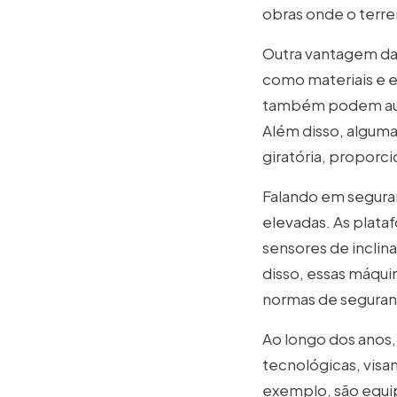
obras onde o terr
Outra vantagem das
como materiais e e
também podem auxil
Além disso, algum
giratória, proporc
Falando em seguran
elevadas. As plat
sensores de inclin
disso, essas máqu
normas de seguranç
Ao longo dos anos,
tecnológicas, visa
exemplo, são equi