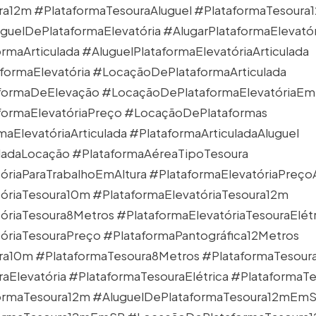
ra12m
#PlataformaTesouraAluguel
#PlataformaTesoura
guelDePlataformaElevatória
#AlugarPlataformaElevatór
rmaArticulada
#AluguelPlataformaElevatóriaArticulada
ormaElevatória
#LocaçãoDePlataformaArticulada
formaDeElevação
#LocaçãoDePlataformaElevatóriaE
ormaElevatóriaPreço
#LocaçãoDePlataformas
aElevatóriaArticulada
#PlataformaArticuladaAluguel
uladaLocação
#PlataformaAéreaTipoTesoura
óriaParaTrabalhoEmAltura
#PlataformaElevatóriaPreço
tóriaTesoura10m
#PlataformaElevatóriaTesoura12m
tóriaTesoura8Metros
#PlataformaElevatóriaTesouraElétr
óriaTesouraPreço
#PlataformaPantográfica12Metros
ra10m
#PlataformaTesoura8Metros
#PlataformaTesour
aElevatória
#PlataformaTesouraElétrica
#PlataformaT
ormaTesoura12m
#AluguelDePlataformaTesoura12mEmS