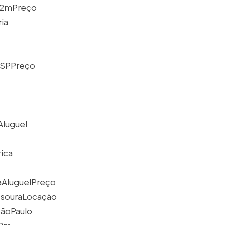
12mPreço
ia
mSPPreço
Aluguel
ica
aAluguelPreço
esouraLocação
ãoPaulo