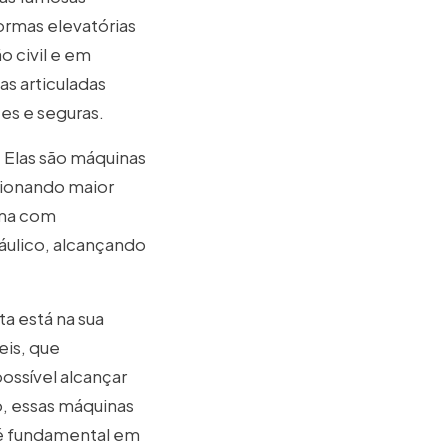
ormas elevatórias
o civil e em
as articuladas
es e seguras.
. Elas são máquinas
rcionando maior
rma com
áulico, alcançando
a está na sua
eis, que
ossível alcançar
o, essas máquinas
 é fundamental em