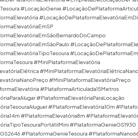
Tesoura
#LocaçãoGenie
#LocaçãoDePlataformaArticu
ormaElevatória
#LocaçãoDePlataformaElevatóriaEmD
formaElevatóriaEmSP
formaElevatóriaEmSãoBernardoDoCampo
ormaElevatóriaEmSãoPaulo
#LocaçãoDePlataformaElev
ormaElevatóriaTipoTesoura
#LocaçãoDePlataformaEm
formaTesoura
#MiniPlataformaElevatória
vatóriaElétrica
#MiniPlataformaElevatóriaElétricaNan
levatóriaNanoPreço
#MiniPlataformaElevatóriaPreço
formaElevatória
#PlataformaArticulada15Metros
óriaParaAlugar
#PlataformaElevatóriaParaLocação
óriaTesouraAluguel
#PlataformaElevatória10m
#Platafo
tória14m
#PlataformaElevatória8m
#PlataformaElevató
óriaTipoTesouraPortátilMini
#PlataformaGenieGS1930
eGS2646
#PlataformaGenieTesoura
#PlataformaNano6