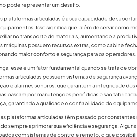
eno pode representar um desafio.
 plataformas articuladas é a sua capacidade de suportar 
quipamentos. Isso significa que, além de servir como me
iar no transporte de materiais, aumentando a produtiv
as máquinas possuem recursos extras, como cabine fech
ionando maior conforto e segurança para os operadores.
ça, esse é um fator fundamental quando se trata de obr
aformas articuladas possuem sistemas de segurança ava
ação e alarmes sonoros, que garantem a integridade do
inas passam por manutenções periódicas e são fabricada
a, garantindo a qualidade e confiabilidade do equipam
 as plataformas articuladas têm passado por constantes
ndo sempre aprimorar sua eficiência e segurança. Algun
pados com sistemas de controle remoto, o que possibil