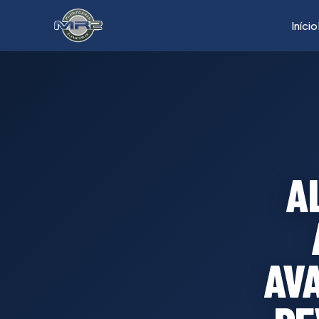
Início
A
AV