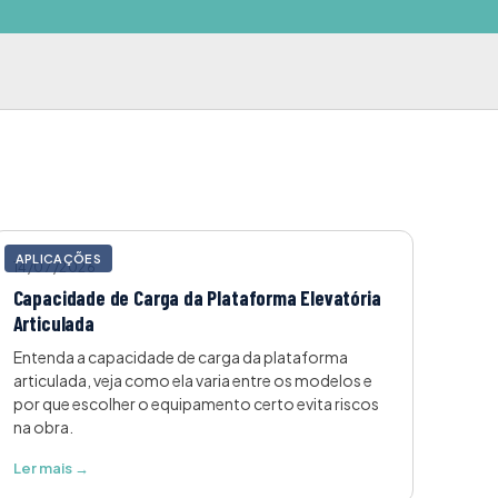
APLICAÇÕES
14/07/2026
Capacidade de Carga da Plataforma Elevatória
Articulada
Entenda a capacidade de carga da plataforma
articulada, veja como ela varia entre os modelos e
por que escolher o equipamento certo evita riscos
na obra.
Ler mais →