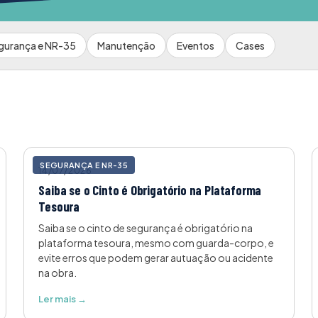
gurança e NR-35
Manutenção
Eventos
Cases
SEGURANÇA E NR-35
14/07/2026
Saiba se o Cinto é Obrigatório na Plataforma
Tesoura
Saiba se o cinto de segurança é obrigatório na
plataforma tesoura, mesmo com guarda-corpo, e
evite erros que podem gerar autuação ou acidente
na obra.
Ler mais →