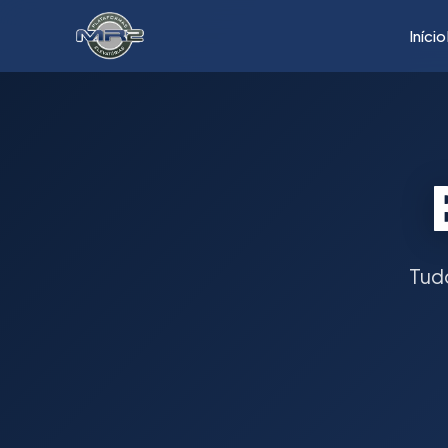
Início
Tud