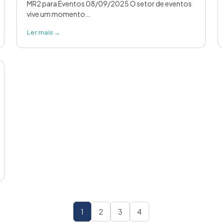
MR2 para Eventos 08/09/2025 O setor de eventos
vive um momento…
Ler mais →
1
2
3
4