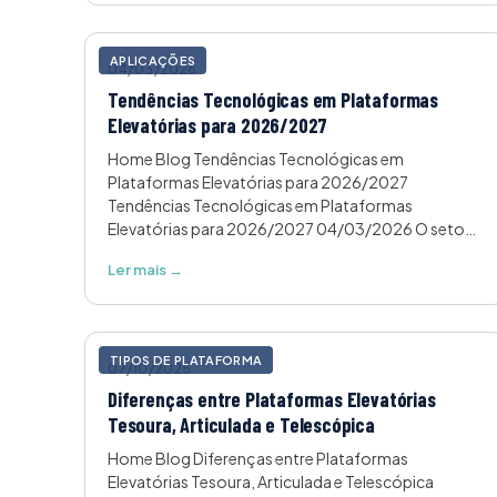
APLICAÇÕES
04/03/2026
Tendências Tecnológicas em Plataformas
Elevatórias para 2026/2027
Home Blog Tendências Tecnológicas em
Plataformas Elevatórias para 2026/2027
Tendências Tecnológicas em Plataformas
Elevatórias para 2026/2027 04/03/2026 O seto…
Ler mais →
TIPOS DE PLATAFORMA
07/10/2025
Diferenças entre Plataformas Elevatórias
Tesoura, Articulada e Telescópica
Home Blog Diferenças entre Plataformas
Elevatórias Tesoura, Articulada e Telescópica