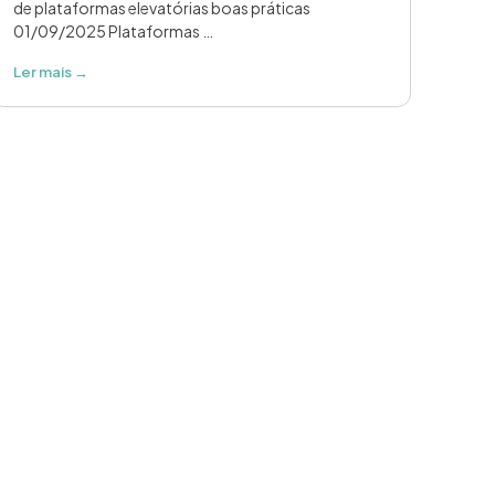
de plataformas elevatórias boas práticas
01/09/2025 Plataformas …
Ler mais →