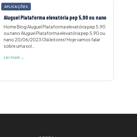
APLICAÇÕES
20/06/2023
Aluguel Plataforma elevatória pep 5,90 ou nano
Home Blog Aluguel Plataforma elevatória pep 5,90
ou nano Aluguel Plataforma elevatória pep 5,90 ou
nano 20/06/2023 Olá leitores! Hoje vamos falar
sobre uma sol…
Ler mais →