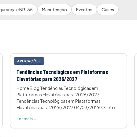
gurança e NR-35
Manutenção
Eventos
Cases
APLICAÇÕES
04/03/2026
Tendências Tecnológicas em Plataformas
Elevatórias para 2026/2027
Home Blog Tendências Tecnológicas em
Plataformas Elevatórias para 2026/2027
Tendências Tecnológicas em Plataformas
Elevatórias para 2026/2027 04/03/2026 O seto…
Ler mais →