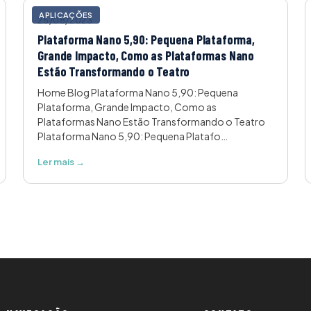
APLICAÇÕES
25/08/2023
Plataforma Nano 5,90: Pequena Plataforma,
Grande Impacto, Como as Plataformas Nano
Estão Transformando o Teatro
Home Blog Plataforma Nano 5,90: Pequena
Plataforma, Grande Impacto, Como as
Plataformas Nano Estão Transformando o Teatro
Plataforma Nano 5,90: Pequena Platafo…
Ler mais →