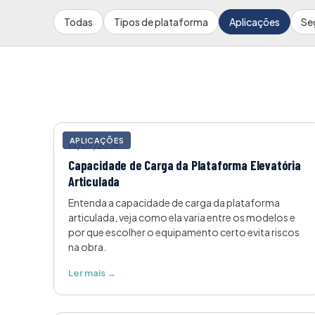
Todas
Tipos de plataforma
Aplicações
Se
APLICAÇÕES
14/07/2026
Capacidade de Carga da Plataforma Elevatória
Articulada
Entenda a capacidade de carga da plataforma
articulada, veja como ela varia entre os modelos e
por que escolher o equipamento certo evita riscos
na obra.
Ler mais →