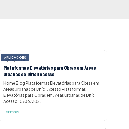
APLICAÇÕES
10/06/2025
Plataformas Elevatórias para Obras em Áreas
Urbanas de Difícil Acesso
Home Blog Plataformas Elevatórias para Obras em
Áreas Urbanas de Difícil Acesso Plataformas
Elevatórias para Obras em Áreas Urbanas de Difícil
Acesso 10/06/202…
Ler mais →