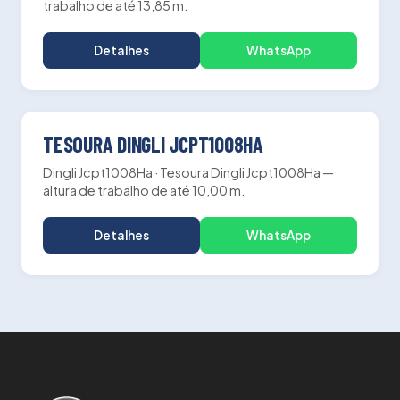
trabalho de até 13,85 m.
Detalhes
WhatsApp
10.00m
ALTURA
PLATAFORMA TESOURA
TESOURA DINGLI JCPT1008HA
Dingli Jcpt1008Ha · Tesoura Dingli Jcpt1008Ha —
altura de trabalho de até 10,00 m.
Detalhes
WhatsApp