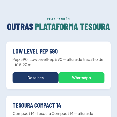
VEJA TAMBÉM
OUTRAS
PLATAFORMA TESOURA
5.90m
ALTURA
PLATAFORMA TESOURA
LOW LEVEL PEP 590
Pep 590 · Low Level Pep 590 — altura de trabalho de
até 5,90 m.
Detalhes
WhatsApp
13.85m
ALTURA
PLATAFORMA TESOURA
TESOURA COMPACT 14
Compact 14 · Tesoura Compact 14 — altura de