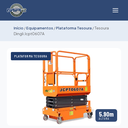
Início
/
Equipamentos
/
Plataforma Tesoura
/
Tesoura
Dingli Jcpt0607A
PLATAFORMA TESOURA
5.90m
ALTURA